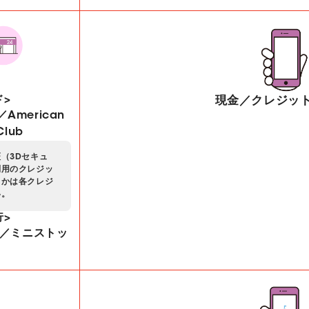
ド>
現金／クレジッ
／American
Club
（3Dセキュ
利用のクレジッ
るかは各クレジ
い。
行>
／ミニストッ