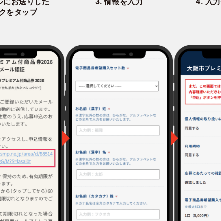
ールにお送りした
3. 情報を入力
4. 
クをタップ