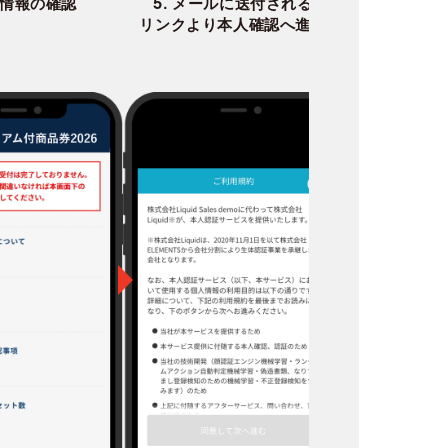
入力情報の確認
5. メールに送付される
6. 本人
リンクより本人確認へ進む