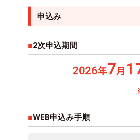
申込み
■
2次申込期間
7
1
年
月
2026
■
WEB申込み手順